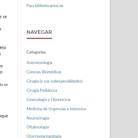
Para bibliotecarios/as
e se
n
NAVEGAR
ceso
Categorías
s
Anestesiología
os
Ciencias Biomédicas
ón
Cirugía (y sus subespecialidades)
do en
Cirugía Pediátrica
Ginecología y Obstetricia
Medicina de Urgencias e Intensiva
oque
Neurocirugía
Oftalmología
Otorrinolaringología